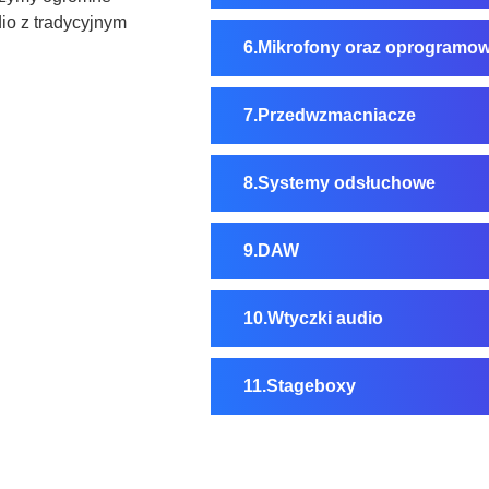
dio z tradycyjnym
Mikrofony oraz oprogramo
Przedwzmacniacze
Systemy odsłuchowe
DAW
Wtyczki audio
Stageboxy