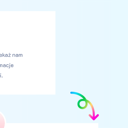
zekaż nam
rmacje
i.