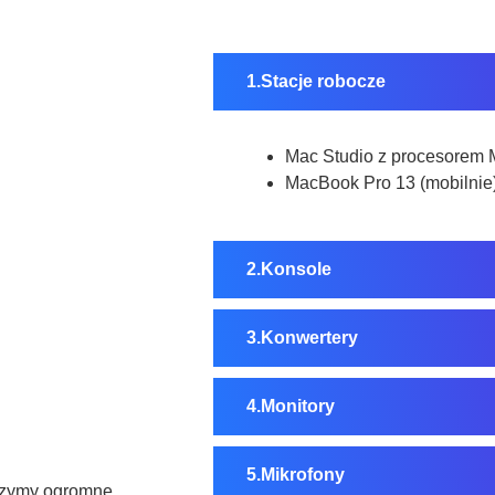
Stacje robocze
Mac Studio z procesorem M
MacBook Pro 13 (mobilnie
Konsole
Konwertery
Monitory
Mikrofony
ączymy ogromne