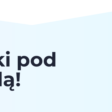
i pod
lą!